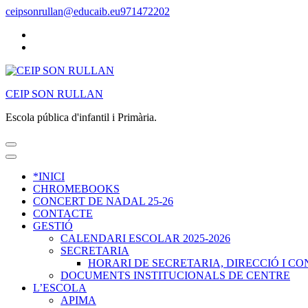
Saltar
ceipsonrullan@educaib.eu
971472202
al
contenido
(presiona
la
tecla
Intro)
CEIP SON RULLAN
Escola pública d'infantil i Primària.
*INICI
CHROMEBOOKS
CONCERT DE NADAL 25-26
CONTACTE
GESTIÓ
CALENDARI ESCOLAR 2025-2026
SECRETARIA
HORARI DE SECRETARIA, DIRECCIÓ I C
DOCUMENTS INSTITUCIONALS DE CENTRE
L’ESCOLA
APIMA