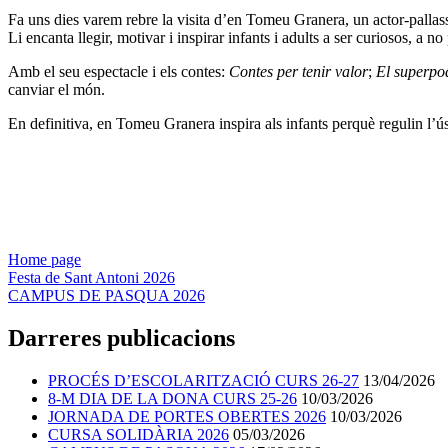
Fa uns dies varem rebre la visita d’en Tomeu Granera, un actor-pallass
Li encanta llegir, motivar i inspirar infants i adults a ser curiosos, a n
Amb el seu espectacle i els contes:
Contes per tenir valor
;
El superpod
canviar el món.
En definitiva, en Tomeu Granera inspira als infants perquè regulin l’ús
Home page
Navegación
Festa de Sant Antoni 2026
CAMPUS DE PASQUA 2026
de
entradas
Darreres publicacions
PROCÉS D’ESCOLARITZACIÓ CURS 26-27
13/04/2026
8-M DIA DE LA DONA CURS 25-26
10/03/2026
JORNADA DE PORTES OBERTES 2026
10/03/2026
CURSA SOLIDÀRIA 2026
05/03/2026