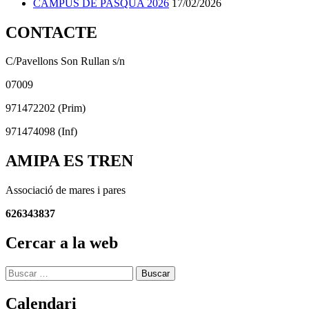
CAMPUS DE PASQUA 2026
17/02/2026
CONTACTE
C/Pavellons Son Rullan s/n
07009
971472202 (Prim)
971474098 (Inf)
AMIPA ES TREN
Associació de mares i pares
626343837
Cercar a la web
Buscar:
Calendari