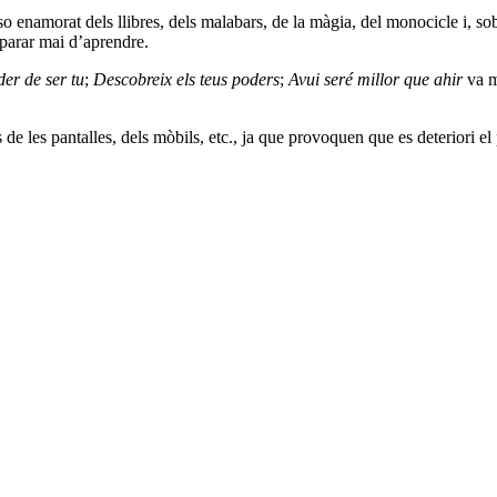
o enamorat dels llibres, dels malabars, de la màgia, del monocicle i, sob
o parar mai d’aprendre.
er de ser tu
;
Descobreix els teus poders
;
Avui seré millor que ahir
va m
 de les pantalles, dels mòbils, etc., ja que provoquen que es deteriori el